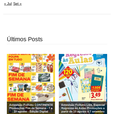
« Jul
Set »
Últimos Posts
Antevisão Folheto CONTINENTE
Antevisão Folheto LIDL Especial
Promoções Fim de Semana - 7 a
Regresso às Aulas Promoções a
10 agosto - Edição Digital
partir de 10 agosto e 7 setembro