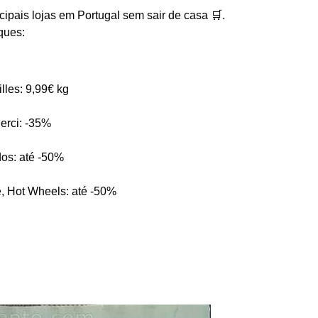
cipais lojas em Portugal sem sair de casa 🛒.
ques:
lles: 9,99€ kg
rci: -35%
dos: até -50%
, Hot Wheels: até -50%