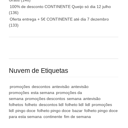
Grátis
(146)
100% de desconto CONTINENTE Queijo só dia 12 julho
(136)
Oferta entrega + 5€ CONTINENTE até dia 7 dezembro
(133)
Nuvem de Etiquetas
promoções
descontos
antevisão
antevisão
promoções
esta semana
promoções da
semana
promoções descontos
semana
antevisão
folhetos
folheto
descontos lidl
folheto lidl
lidl
promoções
lidl
pingo doce
folheto pingo doce
bazar
folheto pingo doce
para esta semana
continente
fim de semana