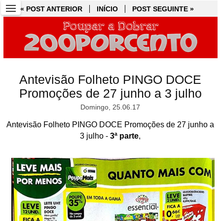
« POST ANTERIOR
« POST ANTERIOR
INÍCIO
INÍCIO
POST SEGUINTE »
POST SEGUINTE »
Antevisão Folheto PINGO DOCE
Promoções de 27 junho a 3 julho
Domingo, 25.06.17
Antevisão Folheto PINGO DOCE Promoções de 27 junho a
3 julho -
3ª parte
,