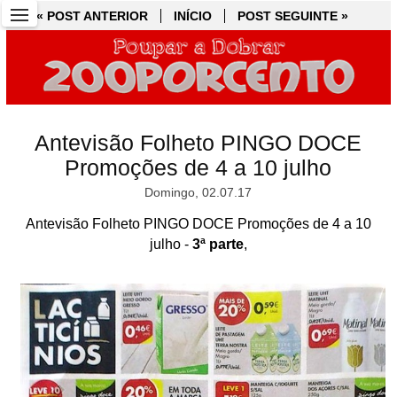
« POST ANTERIOR
« POST ANTERIOR
INÍCIO
INÍCIO
POST SEGUINTE »
POST SEGUINTE »
Antevisão Folheto PINGO DOCE
Promoções de 4 a 10 julho
Domingo, 02.07.17
Antevisão Folheto PINGO DOCE Promoções de 4 a 10
julho -
3ª parte
,