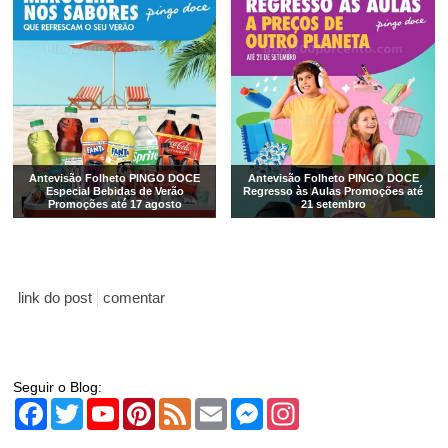
Antevisão Folheto PINGO DOCE
Antevisão Folheto PINGO DOCE
Especial Bebidas de Verão
Regresso às Aulas Promoções até
Promoções até 17 agosto
21 setembro
link do post
comentar
Seguir o Blog:
Facebook
Twitter
YouTube
Pinterest
Feed
Email
Messenger
Instagram