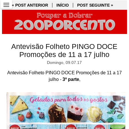
« POST ANTERIOR
« POST ANTERIOR
INÍCIO
INÍCIO
POST SEGUINTE »
POST SEGUINTE »
Antevisão Folheto PINGO DOCE
Promoções de 11 a 17 julho
Domingo, 09.07.17
Antevisão Folheto PINGO DOCE Promoções de 11 a 17
julho -
3ª parte
,