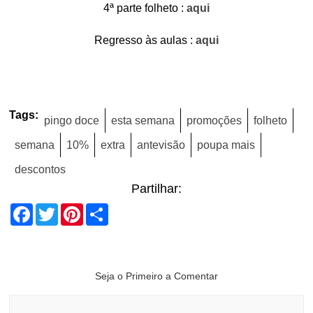
4ª parte folheto :
aqui
Regresso às aulas :
aqui
Tags:
pingo doce
esta semana
promoções
folheto
semana
10%
extra
antevisão
poupa mais
descontos
Partilhar:
Facebook
Twitter
Pinterest
Share
Seja o Primeiro a Comentar