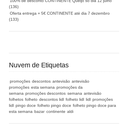
100% de desconto CONTINENTE Queijo só dia 12 julho
(136)
Oferta entrega + 5€ CONTINENTE até dia 7 dezembro
(133)
Nuvem de Etiquetas
promoções
descontos
antevisão
antevisão
promoções
esta semana
promoções da
semana
promoções descontos
semana
antevisão
folhetos
folheto
descontos lidl
folheto lidl
lidl
promoções
lidl
pingo doce
folheto pingo doce
folheto pingo doce para
esta semana
bazar
continente
aldi