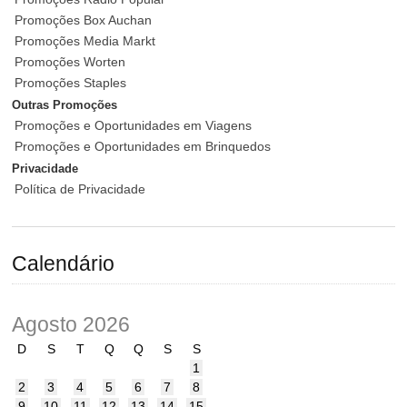
Promoções Box Auchan
Promoções Media Markt
Promoções Worten
Promoções Staples
Outras Promoções
Promoções e Oportunidades em Viagens
Promoções e Oportunidades em Brinquedos
Privacidade
Política de Privacidade
Calendário
Agosto 2026
D
S
T
Q
Q
S
S
1
2
3
4
5
6
7
8
9
10
11
12
13
14
15