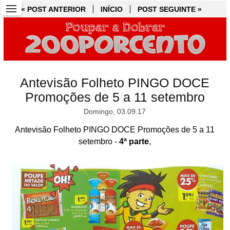
« POST ANTERIOR
« POST ANTERIOR
INÍCIO
INÍCIO
POST SEGUINTE »
POST SEGUINTE »
Antevisão Folheto PINGO DOCE
Promoções de 5 a 11 setembro
Domingo, 03.09.17
Antevisão Folheto PINGO DOCE Promoções de 5 a 11
setembro -
4ª parte
,