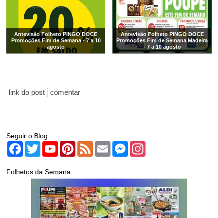
Antevisão Folheto PINGO DOCE
Antevisão Folheto PINGO DOCE
Promoções Fim de Semana - 7 a 10
Promoções Fim de Semana Madeira
agosto
- 7 a 10 agosto
link do post
comentar
Seguir o Blog:
Facebook
Twitter
YouTube
Pinterest
Feed
Email
Messenger
Instagram
Folhetos da Semana: