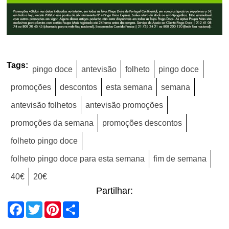
Tags:
pingo doce
antevisão
folheto
pingo doce
promoções
descontos
esta semana
semana
antevisão folhetos
antevisão promoções
promoções da semana
promoções descontos
folheto pingo doce
folheto pingo doce para esta semana
fim de semana
40€
20€
Partilhar:
Facebook
Twitter
Pinterest
Share