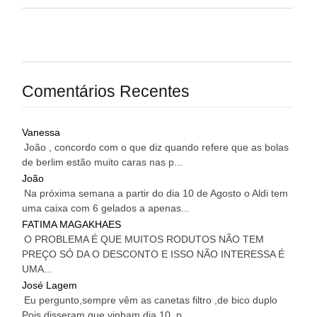
Comentários Recentes
Vanessa
João , concordo com o que diz quando refere que as bolas
de berlim estão muito caras nas p...
João
Na próxima semana a partir do dia 10 de Agosto o Aldi tem
uma caixa com 6 gelados a apenas...
FATIMA MAGAKHAES
O PROBLEMA É QUE MUITOS RODUTOS NÃO TEM
PREÇO SÓ DA O DESCONTO E ISSO NÃO INTERESSA É
UMA...
José Lagem
Eu pergunto,sempre vêm as canetas filtro ,de bico duplo
Pois disseram que vinham dia 10 ,p...