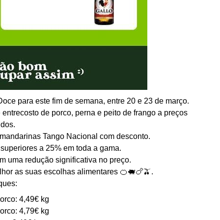
oce para este fim de semana, entre 20 e 23 de março.
 entrecosto de porco, perna e peito de frango a preços
idos.
e mandarinas Tango Nacional com desconto.
 superiores a 25% em toda a gama.
om uma redução significativa no preço.
lhor as suas escolhas alimentares 🍊🐖🍗🫒.
ques:
orco: 4,49€ kg
orco: 4,79€ kg