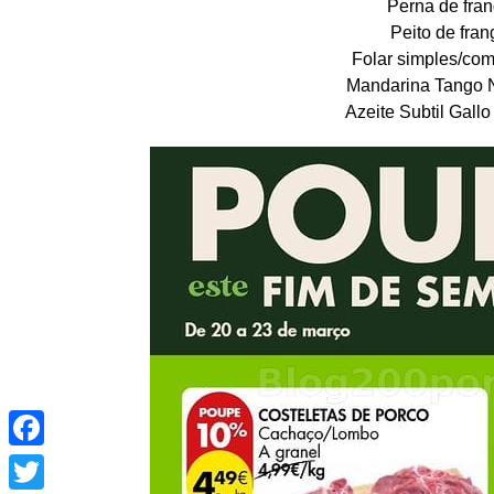
Perna de fran
Peito de fran
Folar simples/com
Mandarina Tango N
Azeite Subtil Gallo
Facebook
Twitter