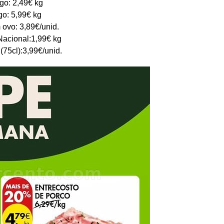
go: 2,49€ kg
go: 5,99€ kg
 ovo: 3,89€/unid.
acional:1,99€ kg
 (75cl):3,99€/unid.