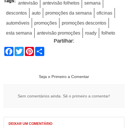
Tags:
antevisão
antevisão folhetos
semana
descontos
auto
promoções da semana
oficinas
automóveis
promoções
promoções descontos
esta semana
antevisão promoções
roady
folheto
Partilhar:
Facebook
Twitter
Pinterest
Share
Seja o Primeiro a Comentar
Sem comentários ainda. Sê o primeiro a comentar!
DEIXAR UM COMENTÁRIO