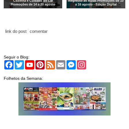
Cozinha e Cuidado do Lar
Regresso às Aulas Promoções de 10
Promoções de 14 a 20 agosto
a 16 agosto - Edição Digital
link do post
comentar
Seguir o Blog:
Facebook
Twitter
YouTube
Pinterest
Feed
Email
Messenger
Instagram
Folhetos da Semana: