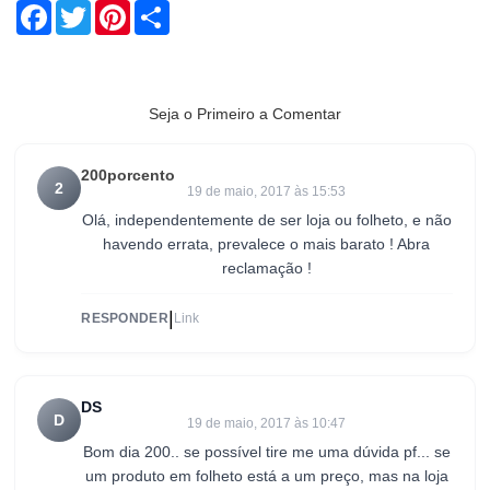
Facebook
Twitter
Pinterest
Share
Seja o Primeiro a Comentar
200porcento
2
19 de maio, 2017 às 15:53
Olá, independentemente de ser loja ou folheto, e não
havendo errata, prevalece o mais barato ! Abra
reclamação !
|
RESPONDER
Link
DS
D
19 de maio, 2017 às 10:47
Bom dia 200.. se possível tire me uma dúvida pf... se
um produto em folheto está a um preço, mas na loja