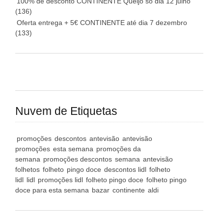
100% de desconto CONTINENTE Queijo só dia 12 julho
(136)
Oferta entrega + 5€ CONTINENTE até dia 7 dezembro
(133)
Nuvem de Etiquetas
promoções
descontos
antevisão
antevisão
promoções
esta semana
promoções da
semana
promoções descontos
semana
antevisão
folhetos
folheto
pingo doce
descontos lidl
folheto
lidl
lidl
promoções lidl
folheto pingo doce
folheto pingo
doce para esta semana
bazar
continente
aldi