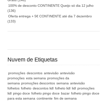
Grátis
(146)
100% de desconto CONTINENTE Queijo só dia 12 julho
(136)
Oferta entrega + 5€ CONTINENTE até dia 7 dezembro
(133)
Nuvem de Etiquetas
promoções
descontos
antevisão
antevisão
promoções
esta semana
promoções da
semana
promoções descontos
semana
antevisão
folhetos
folheto
descontos lidl
folheto lidl
lidl
promoções
lidl
pingo doce
folheto pingo doce
bazar
folheto pingo doce
para esta semana
continente
fim de semana