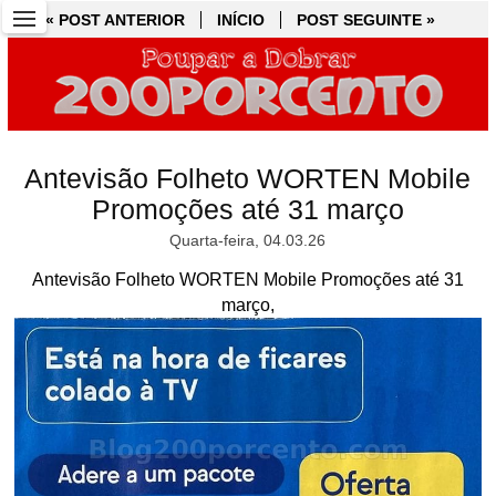
« POST ANTERIOR
« POST ANTERIOR
INÍCIO
INÍCIO
POST SEGUINTE »
POST SEGUINTE »
Antevisão Folheto WORTEN Mobile
Promoções até 31 março
Quarta-feira, 04.03.26
Antevisão Folheto WORTEN Mobile Promoções até 31
março,