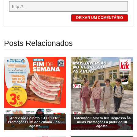
DEIXAR UM COMENTÁRIO
Posts Relacionados
Antevisão Folheto E-LECLERC
Antevisão Folheto KIK Regresso às
Promoções Fim de Semana - 7 a 9
Aulas Promoções a partir de 10
agosto
agosto