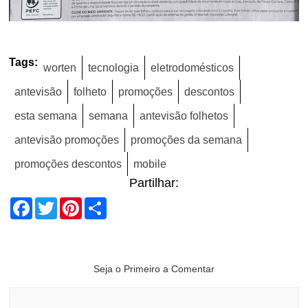
Tags:
worten
tecnologia
eletrodomésticos
antevisão
folheto
promoções
descontos
esta semana
semana
antevisão folhetos
antevisão promoções
promoções da semana
promoções descontos
mobile
Partilhar:
Facebook
Twitter
Pinterest
Share
Seja o Primeiro a Comentar