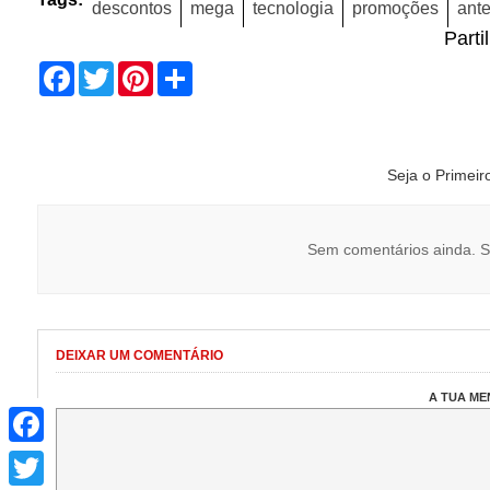
descontos
mega
tecnologia
promoções
ant
Parti
Facebook
Twitter
Pinterest
Share
Seja o Primei
Sem comentários ainda. S
DEIXAR UM COMENTÁRIO
A TUA M
Facebook
Twitter