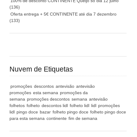
100% de desconto CONTINENTE Queijo só dia 12 julho
(136)
Oferta entrega + 5€ CONTINENTE até dia 7 dezembro
(133)
Nuvem de Etiquetas
promoções
descontos
antevisão
antevisão
promoções
esta semana
promoções da
semana
promoções descontos
semana
antevisão
folhetos
folheto
descontos lidl
folheto lidl
lidl
promoções
lidl
pingo doce
bazar
folheto pingo doce
folheto pingo doce
para esta semana
continente
fim de semana