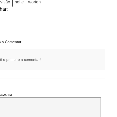
evisão
noite
worten
lhar:
ro a Comentar
ê o primeiro a comentar!
ENSAGEM