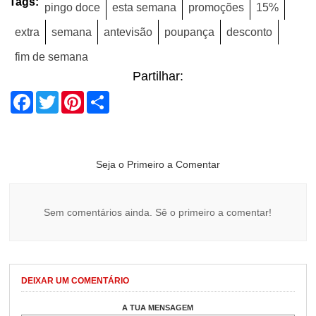
Tags:
pingo doce
esta semana
promoções
15%
extra
semana
antevisão
poupança
desconto
fim de semana
Partilhar:
Facebook
Twitter
Pinterest
Share
Seja o Primeiro a Comentar
Sem comentários ainda. Sê o primeiro a comentar!
DEIXAR UM COMENTÁRIO
A TUA MENSAGEM