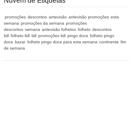
Nuvem de Etiquetas
promoções
descontos
antevisão
antevisão promoções
esta
semana
promoções da semana
promoções
descontos
semana
antevisão folhetos
folheto
descontos
lidl
folheto lidl
lidl
promoções lidl
pingo doce
folheto pingo
doce
bazar
folheto pingo doce para esta semana
continente
fim
de semana