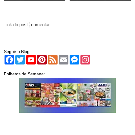
link do post
comentar
Seguir o Blog:
Facebook
Twitter
YouTube
Pinterest
Feed
Email
Messenger
Instagram
Folhetos da Semana: