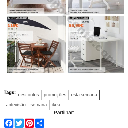
Tags:
descontos
promoções
esta semana
antevisão
semana
ikea
Partilhar:
Facebook
Twitter
Pinterest
Share