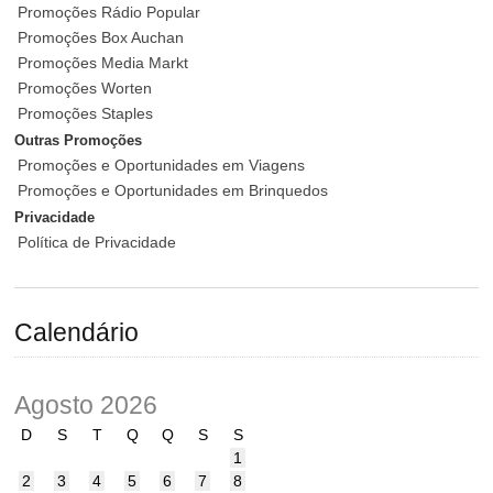
Promoções Rádio Popular
Promoções Box Auchan
Promoções Media Markt
Promoções Worten
Promoções Staples
Outras Promoções
Promoções e Oportunidades em Viagens
Promoções e Oportunidades em Brinquedos
Privacidade
Política de Privacidade
Calendário
Agosto 2026
D
S
T
Q
Q
S
S
1
2
3
4
5
6
7
8