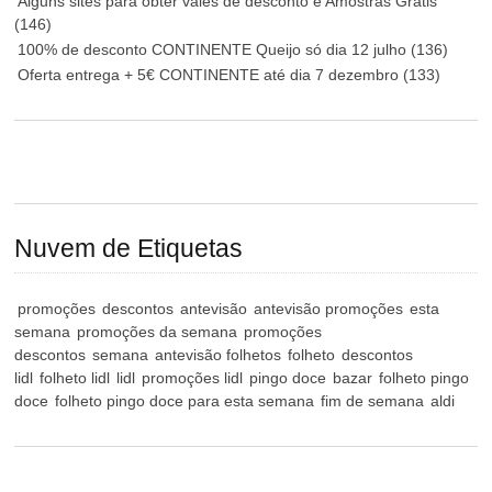
Alguns sites para obter vales de desconto e Amostras Grátis
(146)
100% de desconto CONTINENTE Queijo só dia 12 julho
(136)
Oferta entrega + 5€ CONTINENTE até dia 7 dezembro
(133)
Nuvem de Etiquetas
promoções
descontos
antevisão
antevisão promoções
esta
semana
promoções da semana
promoções
descontos
semana
antevisão folhetos
folheto
descontos
lidl
folheto lidl
lidl
promoções lidl
pingo doce
bazar
folheto pingo
doce
folheto pingo doce para esta semana
fim de semana
aldi