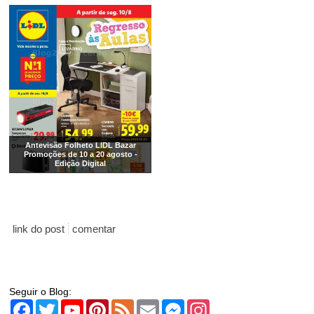
Antevisão Folheto LIDL Bazar
Promoções de 10 a 20 agosto -
Edição Digital
link do post
comentar
Seguir o Blog:
Facebook
Twitter
YouTube
Pinterest
Feed
Email
Messenger
Instagram