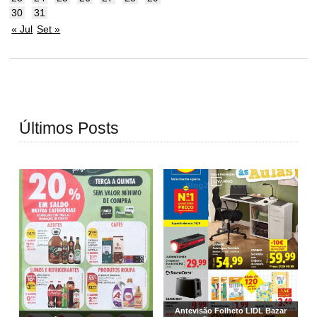
30
31
« Jul
Set »
Últimos Posts
Antevisão Folheto LIDL Bazar