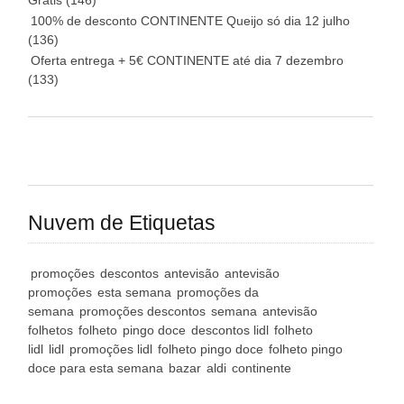
Grátis
(146)
100% de desconto CONTINENTE Queijo só dia 12 julho
(136)
Oferta entrega + 5€ CONTINENTE até dia 7 dezembro
(133)
Nuvem de Etiquetas
promoções
descontos
antevisão
antevisão
promoções
esta semana
promoções da
semana
promoções descontos
semana
antevisão
folhetos
folheto
pingo doce
descontos lidl
folheto
lidl
lidl
promoções lidl
folheto pingo doce
folheto pingo
doce para esta semana
bazar
aldi
continente