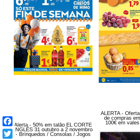
ALERTA - Ofert
de compras em
Facebook
100€ em vales
Alerta - 50% em talão EL CORTE
INGLÉS 31 outubro a 2 novembro
Twitter
- Brinquedos / Consolas / Jogos