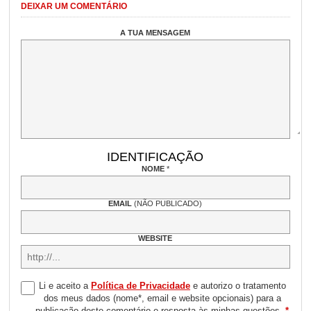
DEIXAR UM COMENTÁRIO
A TUA MENSAGEM
IDENTIFICAÇÃO
NOME
*
EMAIL
(NÃO PUBLICADO)
WEBSITE
Li e aceito a
Política de Privacidade
e autorizo o tratamento
dos meus dados (nome*, email e website opcionais) para a
publicação deste comentário e resposta às minhas questões.
*