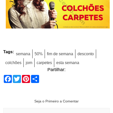
Tags:
semana
50%
fim de semana
desconto
colchões
jom
carpetes
esta semana
Partilhar:
Facebook
Twitter
Pinterest
Share
Seja o Primeiro a Comentar