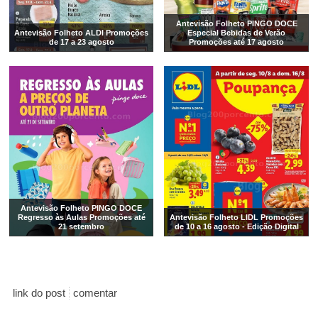
Antevisão Folheto PINGO DOCE
Antevisão Folheto ALDI Promoções
Especial Bebidas de Verão
de 17 a 23 agosto
Promoções até 17 agosto
Antevisão Folheto PINGO DOCE
Regresso às Aulas Promoções até
Antevisão Folheto LIDL Promoções
21 setembro
de 10 a 16 agosto - Edição Digital
link do post
comentar