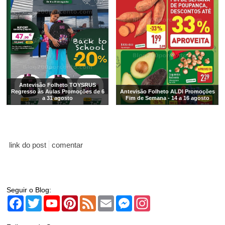
Antevisão Folheto TOYSRUS
Regresso às Aulas Promoções de 6
Antevisão Folheto ALDI Promoções
a 31 agosto
Fim de Semana - 14 a 16 agosto
link do post
comentar
Seguir o Blog:
Facebook
Twitter
YouTube
Pinterest
Feed
Email
Messenger
Instagram