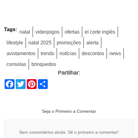
Tags:
natal
videojogos
ofertas
el corte inglés
lifestyle
natal 2025
promoções
alerta
avistamentos
trends
notícias
descontos
news
consolas
brinquedos
Partilhar:
Facebook
Twitter
Pinterest
Share
Seja o Primeiro a Comentar
Sem comentários ainda. Sê o primeiro a comentar!