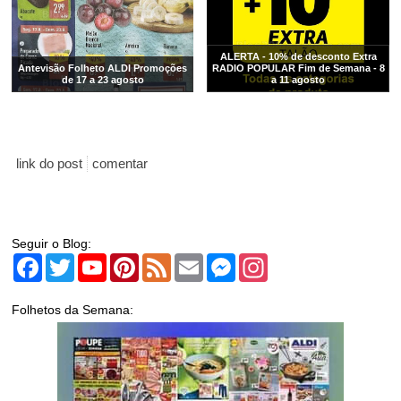
ALERTA - 10% de desconto Extra
Antevisão Folheto ALDI Promoções
RADIO POPULAR Fim de Semana - 8
de 17 a 23 agosto
a 11 agosto
link do post
comentar
Seguir o Blog:
Facebook
Twitter
YouTube
Pinterest
Feed
Email
Messenger
Instagram
Folhetos da Semana: