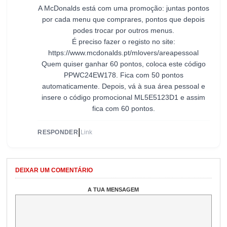
A McDonalds está com uma promoção: juntas pontos
por cada menu que comprares, pontos que depois
podes trocar por outros menus.
É preciso fazer o registo no site:
https://www.mcdonalds.pt/mlovers/areapes
soal
Quem quiser ganhar 60 pontos, coloca este código
PPWC24EW178. Fica com 50 pontos
automaticamente. Depois, vá à sua área pessoal e
insere o código promocional ML5E5123D1​ e assim
fica com 60 pontos.
|
RESPONDER
Link
DEIXAR UM COMENTÁRIO
A TUA MENSAGEM