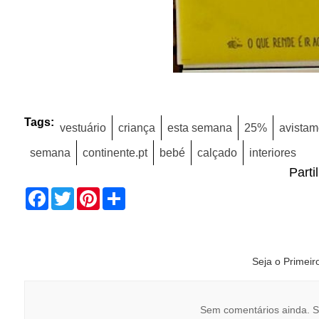
Tags:
vestuário
criança
esta semana
25%
avistam
semana
continente.pt
bebé
calçado
interiores
Parti
Facebook
Twitter
Pinterest
Share
Seja o Primei
Sem comentários ainda. S