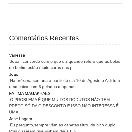
Comentários Recentes
Vanessa
João , concordo com o que diz quando refere que as bolas
de berlim estão muito caras nas p...
João
Na próxima semana a partir do dia 10 de Agosto o Aldi tem
uma caixa com 6 gelados a apenas...
FATIMA MAGAKHAES
O PROBLEMA É QUE MUITOS RODUTOS NÃO TEM
PREÇO SÓ DA O DESCONTO E ISSO NÃO INTERESSA É
UMA...
José Lagem
Eu pergunto,sempre vêm as canetas filtro ,de bico duplo
Pois disseram que vinham dia 10 ,p...