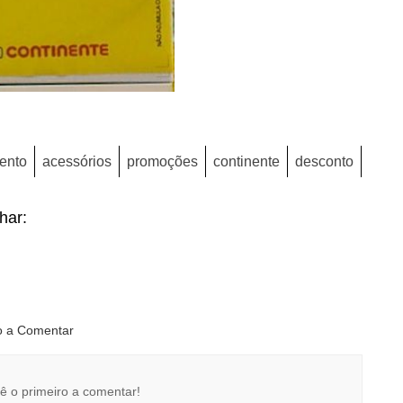
ento
acessórios
promoções
continente
desconto
lhar:
ro a Comentar
ê o primeiro a comentar!