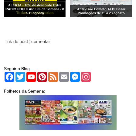
ALERTA - 10% de desconto Extra
RADIO POPULAR Fim de Semana - 8
Antevisão Folheto ALDI Bazar
a 11 agosto
Promoções de 19 a 23 agosto
link do post
comentar
Seguir o Blog:
Facebook
Twitter
YouTube
Pinterest
Feed
Email
Messenger
Instagram
Folhetos da Semana: