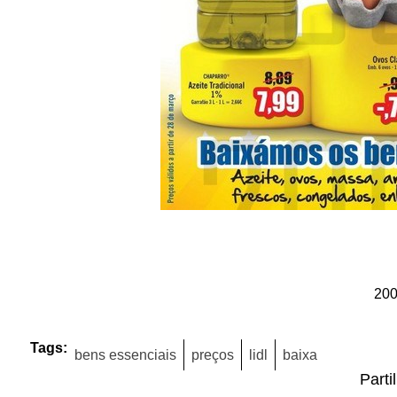
20
Tags:
bens essenciais
preços
lidl
baixa
Parti