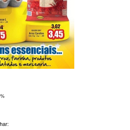
0%
lhar: