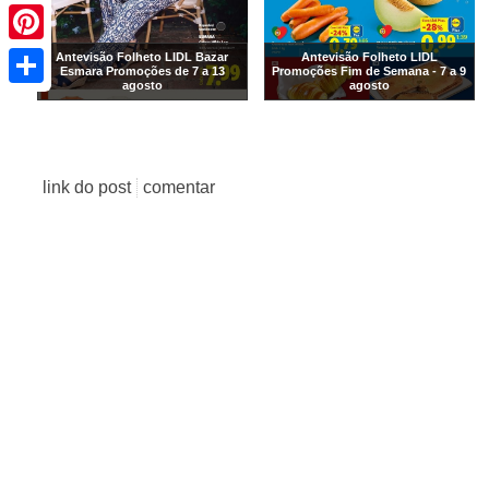
Pinterest
Antevisão Folheto LIDL Bazar
Antevisão Folheto LIDL
Share
Esmara Promoções de 7 a 13
Promoções Fim de Semana - 7 a 9
agosto
agosto
link do post
comentar