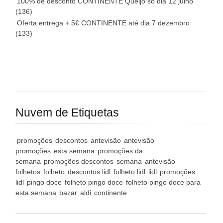
100% de desconto CONTINENTE Queijo só dia 12 julho
(136)
Oferta entrega + 5€ CONTINENTE até dia 7 dezembro
(133)
Nuvem de Etiquetas
promoções
descontos
antevisão
antevisão
promoções
esta semana
promoções da
semana
promoções descontos
semana
antevisão
folhetos
folheto
descontos lidl
folheto lidl
lidl
promoções
lidl
pingo doce
folheto pingo doce
folheto pingo doce para
esta semana
bazar
aldi
continente