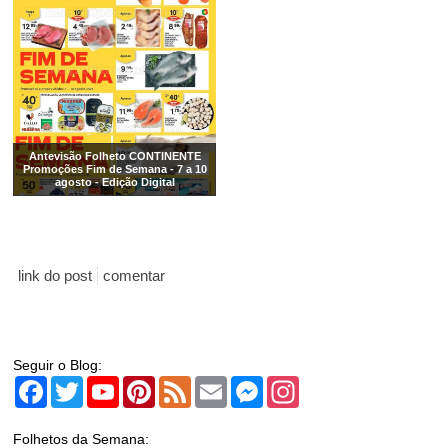
Antevisão Folheto CONTINENTE
Promoções Fim de Semana - 7 a 10
agosto - Edição Digital
link do post
comentar
Seguir o Blog:
Facebook
Twitter
YouTube
Pinterest
Feed
Email
Messenger
Instagram
Folhetos da Semana: