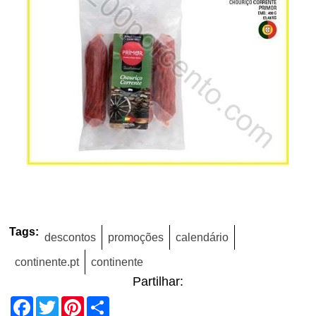
Tags:
descontos
promoções
calendário
continente.pt
continente
Partilhar:
Facebook
Twitter
Pinterest
Share