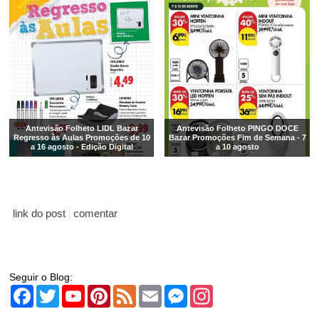
Antevisão Folheto LIDL Bazar
Antevisão Folheto PINGO DOCE
Regresso às Aulas Promoções de 10
Bazar Promoções Fim de Semana - 7
a 16 agosto - Edição Digital
a 10 agosto
link do post
comentar
Seguir o Blog:
Facebook
Twitter
YouTube
Pinterest
Feed
Email
Messenger
Instagram