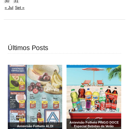
30
31
« Jul
Set »
Últimos Posts
Antevisão Folheto PINGO DOCE
Antevisão Folheto ALDI
Especial Bebidas de Verão