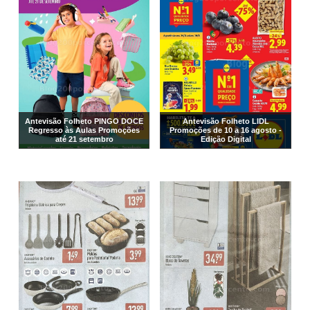
Antevisão Folheto PINGO DOCE
Antevisão Folheto LIDL
Regresso às Aulas Promoções
Promoções de 10 a 16 agosto -
até 21 setembro
Edição Digital