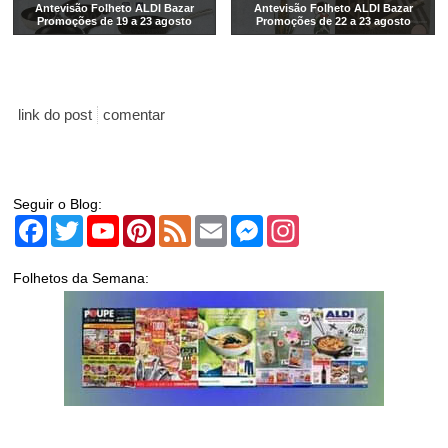
Antevisão Folheto ALDI Bazar
Antevisão Folheto ALDI Bazar
Promoções de 19 a 23 agosto
Promoções de 22 a 23 agosto
link do post
comentar
Seguir o Blog:
Facebook
Twitter
YouTube
Pinterest
Feed
Email
Messenger
Instagram
Folhetos da Semana: