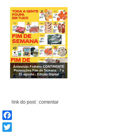
Antevisão Folheto CONTINENTE
Promoções Fim de Semana - 7 a
10 agosto - Edição Digital
link do post
comentar
Facebook
Twitter