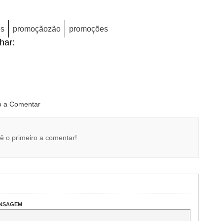
os
promoçãozão
promoções
lhar:
ro a Comentar
ê o primeiro a comentar!
ENSAGEM