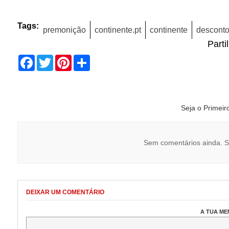
Tags:
premonição
continente.pt
continente
descont
Parti
Facebook
Twitter
Pinterest
Share
Seja o Primei
Sem comentários ainda. S
DEIXAR UM COMENTÁRIO
A TUA M