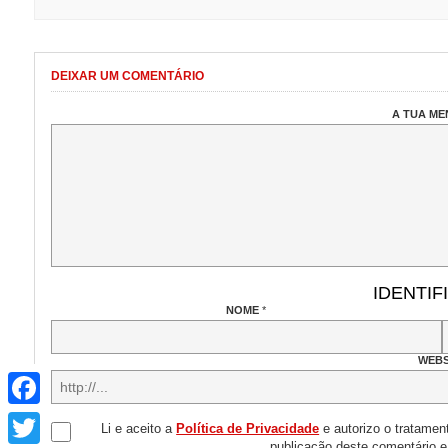
DEIXAR UM COMENTÁRIO
A TUA M
IDENTIF
NOME
*
WEBS
Facebook
Twitter
Li e aceito a
Política de Privacidade
e autorizo o tratamen
publicação deste comentário 