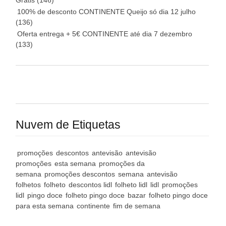
Grátis
(146)
100% de desconto CONTINENTE Queijo só dia 12 julho
(136)
Oferta entrega + 5€ CONTINENTE até dia 7 dezembro
(133)
Nuvem de Etiquetas
promoções
descontos
antevisão
antevisão
promoções
esta semana
promoções da
semana
promoções descontos
semana
antevisão
folhetos
folheto
descontos lidl
folheto lidl
lidl
promoções
lidl
pingo doce
folheto pingo doce
bazar
folheto pingo doce
para esta semana
continente
fim de semana