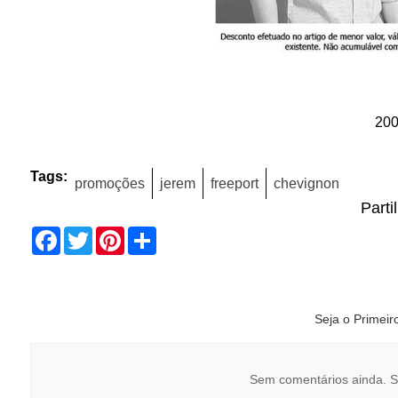
20
Tags:
promoções
jerem
freeport
chevignon
Parti
Facebook
Twitter
Pinterest
Share
Seja o Primei
Sem comentários ainda. S