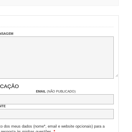
ENSAGEM
ICAÇÃO
EMAIL
(NÃO PUBLICADO)
ITE
to dos meus dados (nome*, email e website opcionais) para a
e resposta às minhas questões.
*