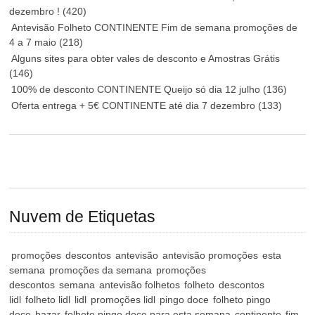
dezembro !
(420)
Antevisão Folheto CONTINENTE Fim de semana promoções de
4 a 7 maio
(218)
Alguns sites para obter vales de desconto e Amostras Grátis
(146)
100% de desconto CONTINENTE Queijo só dia 12 julho
(136)
Oferta entrega + 5€ CONTINENTE até dia 7 dezembro
(133)
Nuvem de Etiquetas
promoções
descontos
antevisão
antevisão promoções
esta
semana
promoções da semana
promoções
descontos
semana
antevisão folhetos
folheto
descontos
lidl
folheto lidl
lidl
promoções lidl
pingo doce
folheto pingo
doce
bazar
folheto pingo doce para esta semana
continente
fim