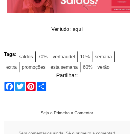
Ver tudo :
aqui
Tags:
saldos
70%
vertbaudet
10%
semana
extra
promoções
esta semana
60%
verão
Partilhar:
Facebook
Twitter
Pinterest
Share
Seja o Primeiro a Comentar
Sem comentários ainda. Sê o primeiro a comentar!