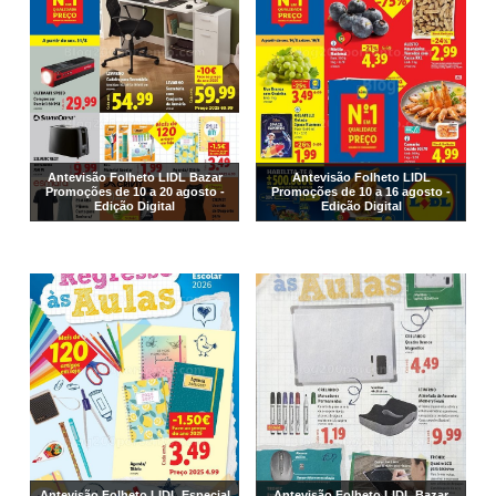
Antevisão Folheto LIDL Bazar
Antevisão Folheto LIDL
Promoções de 10 a 20 agosto -
Promoções de 10 a 16 agosto -
Edição Digital
Edição Digital
Antevisão Folheto LIDL Especial
Antevisão Folheto LIDL Bazar