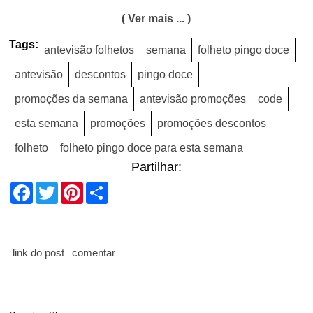
( Ver mais ... )
Tags:
antevisão folhetos
semana
folheto pingo doce
antevisão
descontos
pingo doce
promoções da semana
antevisão promoções
code
esta semana
promoções
promoções descontos
folheto
folheto pingo doce para esta semana
Partilhar:
Facebook
Twitter
Pinterest
Share
link do post
comentar