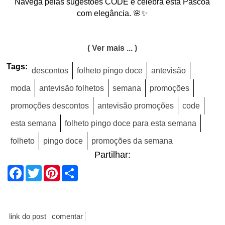
Navega pelas sugestões CODE e celebra esta Páscoa
com elegância. 🌸✨
( Ver mais ... )
Tags:
descontos
folheto pingo doce
antevisão
moda
antevisão folhetos
semana
promoções
promoções descontos
antevisão promoções
code
esta semana
folheto pingo doce para esta semana
folheto
pingo doce
promoções da semana
Partilhar:
Facebook
Twitter
Pinterest
Share
link do post
comentar