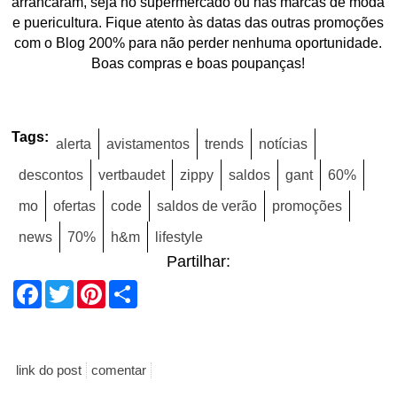
arrancaram, seja no supermercado ou nas marcas de moda
e puericultura. Fique atento às datas das outras promoções
com o Blog 200% para não perder nenhuma oportunidade.
Boas compras e boas poupanças!
Tags:
alerta
avistamentos
trends
notícias
descontos
vertbaudet
zippy
saldos
gant
60%
mo
ofertas
code
saldos de verão
promoções
news
70%
h&m
lifestyle
Partilhar:
Facebook
Twitter
Pinterest
Share
link do post
comentar