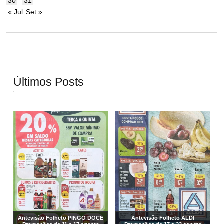
30
31
« Jul
Set »
Últimos Posts
Antevisão Folheto PINGO DOCE
Antevisão Folheto ALDI