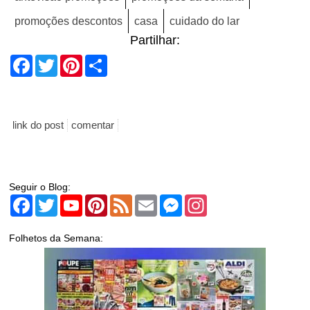
promoções descontos
casa
cuidado do lar
Partilhar:
Facebook
Twitter
Pinterest
Share
link do post
comentar
Seguir o Blog:
Facebook
Twitter
YouTube
Pinterest
Feed
Email
Messenger
Instagram
Folhetos da Semana: