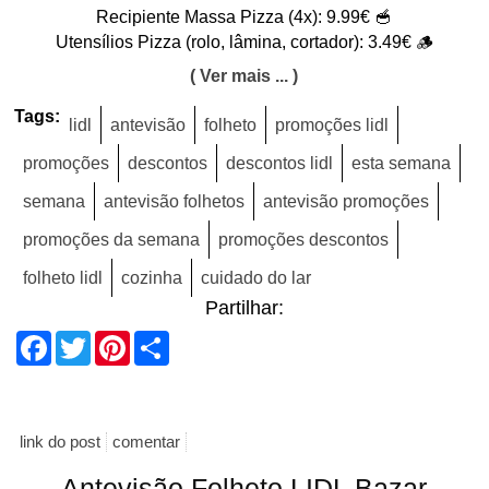
Recipiente Massa Pizza (4x): 9.99€ 🥣
Utensílios Pizza (rolo, lâmina, cortador): 3.49€ 🪵
( Ver mais ... )
Tags:
lidl
antevisão
folheto
promoções lidl
promoções
descontos
descontos lidl
esta semana
semana
antevisão folhetos
antevisão promoções
promoções da semana
promoções descontos
folheto lidl
cozinha
cuidado do lar
Partilhar:
Facebook
Twitter
Pinterest
Share
link do post
comentar
Antevisão Folheto LIDL Bazar