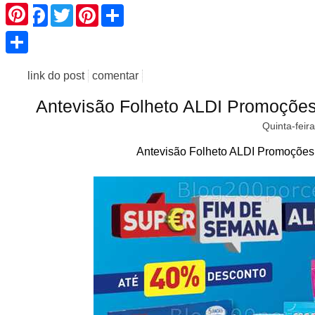
Facebook
Twitter
Pinterest
Share
Pinterest
Share
link do post
comentar
Antevisão Folheto ALDI Promoçõe
Quinta-feir
Antevisão Folheto ALDI Promoções