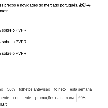
es preços e novidades do mercado português. 🎁🧸🚗
ntos:
% sobre o PVPR
% sobre o PVPR
% sobre o PVPR
ão
50%
folhetos antevisão
folheto
esta semana
inente
continente
promoções da semana
60%
lhar: