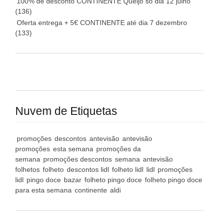
100% de desconto CONTINENTE Queijo só dia 12 julho
(136)
Oferta entrega + 5€ CONTINENTE até dia 7 dezembro
(133)
Nuvem de Etiquetas
promoções
descontos
antevisão
antevisão
promoções
esta semana
promoções da
semana
promoções descontos
semana
antevisão
folhetos
folheto
descontos lidl
folheto lidl
lidl
promoções
lidl
pingo doce
bazar
folheto pingo doce
folheto pingo doce
para esta semana
continente
aldi