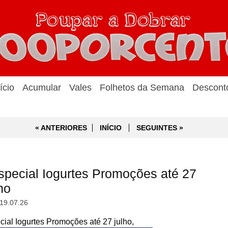
ício
Acumular
Vales
Folhetos da Semana
Descont
« ANTERIORES
INÍCIO
SEGUINTES »
pecial Iogurtes Promoções até 27
ho
19.07.26
al Iogurtes Promoções até 27 julho,