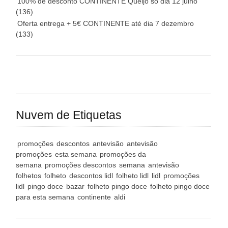
100% de desconto CONTINENTE Queijo só dia 12 julho
(136)
Oferta entrega + 5€ CONTINENTE até dia 7 dezembro
(133)
Nuvem de Etiquetas
promoções
descontos
antevisão
antevisão
promoções
esta semana
promoções da
semana
promoções descontos
semana
antevisão
folhetos
folheto
descontos lidl
folheto lidl
lidl
promoções
lidl
pingo doce
bazar
folheto pingo doce
folheto pingo doce
para esta semana
continente
aldi