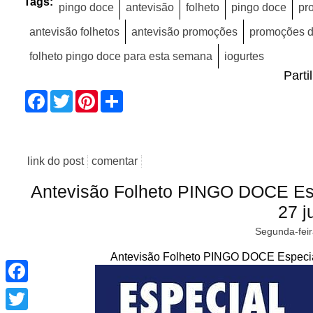
Tags:
pingo doce
antevisão
folheto
pingo doce
pr
antevisão folhetos
antevisão promoções
promoções 
folheto pingo doce para esta semana
iogurtes
Parti
Facebook
Twitter
Pinterest
Share
link do post
comentar
Antevisão Folheto PINGO DOCE Esp
27 j
Segunda-feir
Antevisão Folheto PINGO DOCE Especial
Facebook
Twitter