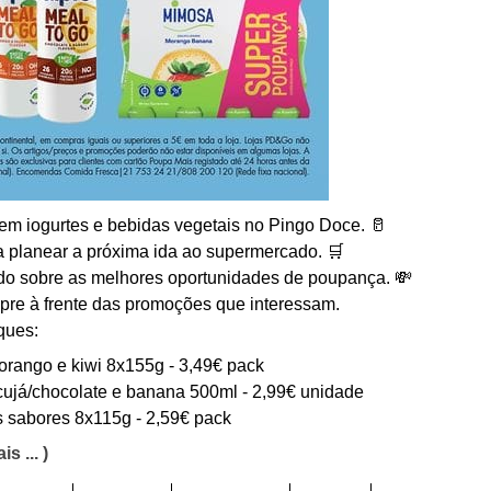
m iogurtes e bebidas vegetais no Pingo Doce. 🥛
ra planear a próxima ida ao supermercado. 🛒
do sobre as melhores oportunidades de poupança. 💸
pre à frente das promoções que interessam.
ques:
 morango e kiwi 8x155g - 3,49€ pack
ujá/chocolate e banana 500ml - 2,99€ unidade
s sabores 8x115g - 2,59€ pack
is ... )