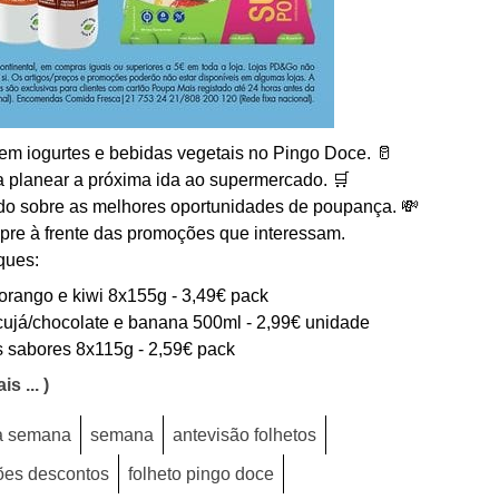
m iogurtes e bebidas vegetais no Pingo Doce. 🥛
ra planear a próxima ida ao supermercado. 🛒
do sobre as melhores oportunidades de poupança. 💸
pre à frente das promoções que interessam.
ques:
 morango e kiwi 8x155g - 3,49€ pack
ujá/chocolate e banana 500ml - 2,99€ unidade
s sabores 8x115g - 2,59€ pack
is ... )
a semana
semana
antevisão folhetos
es descontos
folheto pingo doce