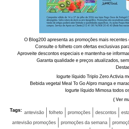
O Blog200 apresenta as promoções mais recentes e
Consulte o folheto com ofertas exclusivas pa
Aproveite descontos especiais e mantenha-se informa
Garanta qualidade e preços atualizados, sem
Desta
Iogurte líquido Triplo Zero Activia
Bebida vegetal Meal To Go Alpro manga e marac
Iogurte líquido Mimosa todos o
( Ver ma
Tags:
antevisão
folheto
promoções
descontos
est
antevisão promoções
promoções da semana
promoçõ