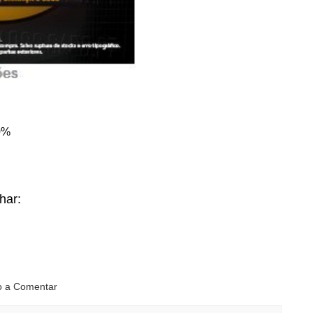
0%
lhar:
ro a Comentar