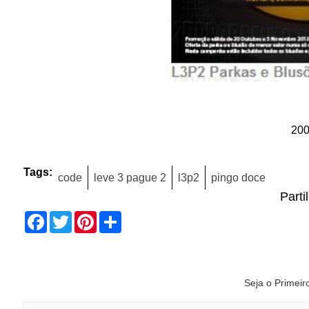
20
Tags:
code
leve 3 pague 2
l3p2
pingo doce
Parti
Facebook
Twitter
Pinterest
Share
Seja o Primei