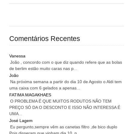
Comentários Recentes
Vanessa
João , concordo com o que diz quando refere que as bolas
de berlim estão muito caras nas p...
João
Na próxima semana a partir do dia 10 de Agosto o Aldi tem
uma caixa com 6 gelados a apenas...
FATIMA MAGAKHAES
O PROBLEMA É QUE MUITOS RODUTOS NÃO TEM
PREÇO SÓ DA O DESCONTO E ISSO NÃO INTERESSA É
UMA...
José Lagem
Eu pergunto,sempre vêm as canetas filtro ,de bico duplo
Pois disseram que vinham dia 10 ,p...