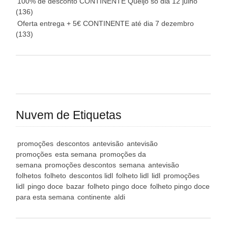
100% de desconto CONTINENTE Queijo só dia 12 julho
(136)
Oferta entrega + 5€ CONTINENTE até dia 7 dezembro
(133)
Nuvem de Etiquetas
promoções
descontos
antevisão
antevisão
promoções
esta semana
promoções da
semana
promoções descontos
semana
antevisão
folhetos
folheto
descontos lidl
folheto lidl
lidl
promoções
lidl
pingo doce
bazar
folheto pingo doce
folheto pingo doce
para esta semana
continente
aldi