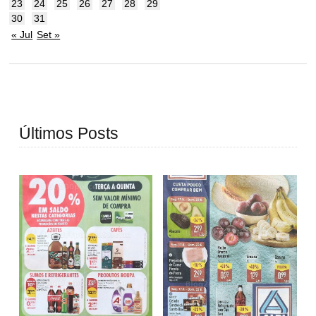
23
24
25
26
27
28
29
30
31
« Jul
Set »
Últimos Posts