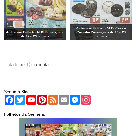
Antevisão Folheto ALDI Casa e
Antevisão Folheto ALDI Promoções
Cozinha Promoções de 19 a 23
de 17 a 23 agosto
agosto
link do post
comentar
Seguir o Blog:
Facebook
Twitter
YouTube
Pinterest
Feed
Email
Messenger
Instagram
Folhetos da Semana: