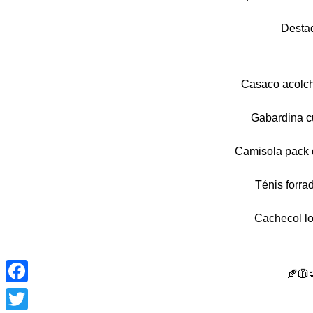
Desta
Casaco acolc
Gabardina c
Camisola pack 
Ténis forra
Cachecol l
Facebook
🍂🧥
Twitter