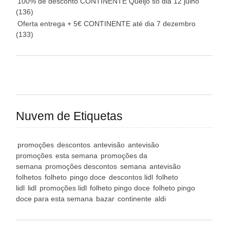
100% de desconto CONTINENTE Queijo só dia 12 julho
(136)
Oferta entrega + 5€ CONTINENTE até dia 7 dezembro
(133)
Nuvem de Etiquetas
promoções
descontos
antevisão
antevisão
promoções
esta semana
promoções da
semana
promoções descontos
semana
antevisão
folhetos
folheto
pingo doce
descontos lidl
folheto
lidl
lidl
promoções lidl
folheto pingo doce
folheto pingo
doce para esta semana
bazar
continente
aldi