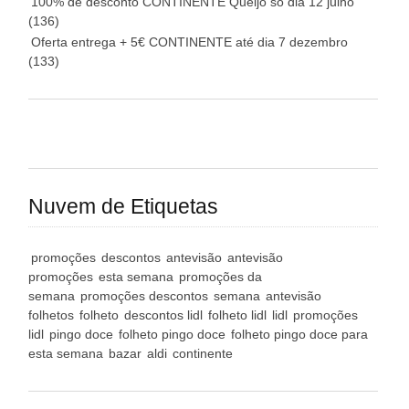
100% de desconto CONTINENTE Queijo só dia 12 julho
(136)
Oferta entrega + 5€ CONTINENTE até dia 7 dezembro
(133)
Nuvem de Etiquetas
promoções
descontos
antevisão
antevisão
promoções
esta semana
promoções da
semana
promoções descontos
semana
antevisão
folhetos
folheto
descontos lidl
folheto lidl
lidl
promoções
lidl
pingo doce
folheto pingo doce
folheto pingo doce para
esta semana
bazar
aldi
continente