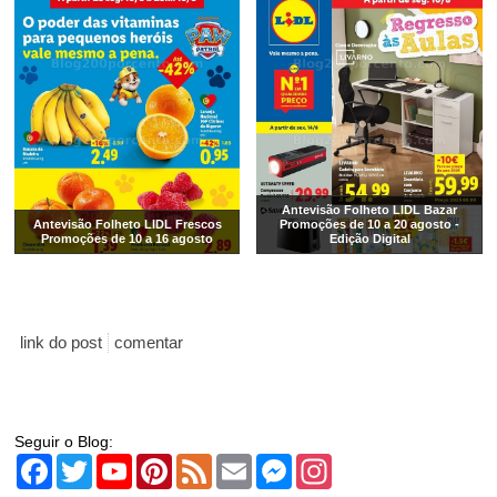
Antevisão Folheto LIDL Bazar
Antevisão Folheto LIDL Frescos
Promoções de 10 a 20 agosto -
Promoções de 10 a 16 agosto
Edição Digital
link do post
comentar
Seguir o Blog:
Facebook
Twitter
YouTube
Pinterest
Feed
Email
Messenger
Instagram