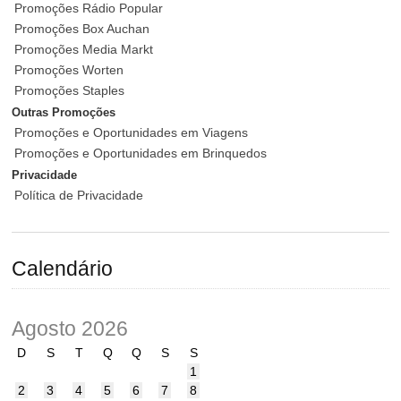
Promoções Rádio Popular
Promoções Box Auchan
Promoções Media Markt
Promoções Worten
Promoções Staples
Outras Promoções
Promoções e Oportunidades em Viagens
Promoções e Oportunidades em Brinquedos
Privacidade
Política de Privacidade
Calendário
Agosto 2026
D
S
T
Q
Q
S
S
1
2
3
4
5
6
7
8