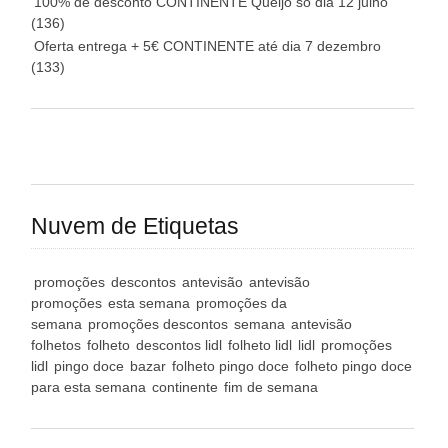
100% de desconto CONTINENTE Queijo só dia 12 julho
(136)
Oferta entrega + 5€ CONTINENTE até dia 7 dezembro
(133)
Nuvem de Etiquetas
promoções
descontos
antevisão
antevisão
promoções
esta semana
promoções da
semana
promoções descontos
semana
antevisão
folhetos
folheto
descontos lidl
folheto lidl
lidl
promoções
lidl
pingo doce
bazar
folheto pingo doce
folheto pingo doce
para esta semana
continente
fim de semana