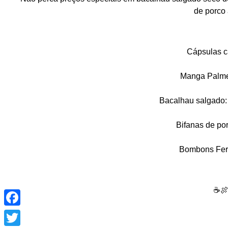
de porco 
Cápsulas c
Manga Palme
Bacalhau salgado:
Bifanas de po
Bombons Fer
☕🍖
Facebook
Twitter