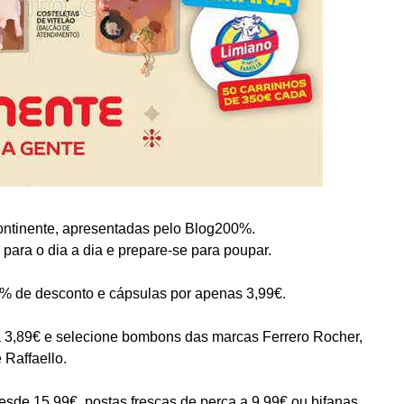
ntinente, apresentadas pelo Blog200%.
para o dia a dia e prepare-se para poupar.
5% de desconto e cápsulas por apenas 3,99€.
 3,89€ e selecione bombons das marcas Ferrero Rocher,
 Raffaello.
sde 15,99€, postas frescas de perca a 9,99€ ou bifanas