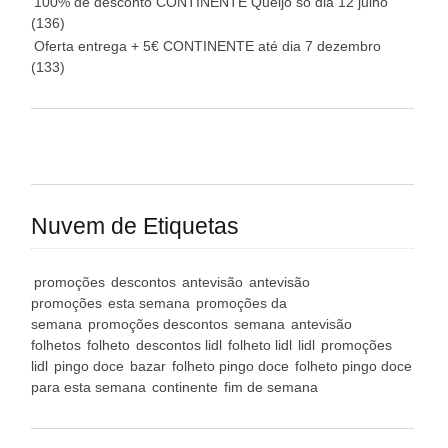
100% de desconto CONTINENTE Queijo só dia 12 julho
(136)
Oferta entrega + 5€ CONTINENTE até dia 7 dezembro
(133)
Nuvem de Etiquetas
promoções
descontos
antevisão
antevisão
promoções
esta semana
promoções da
semana
promoções descontos
semana
antevisão
folhetos
folheto
descontos lidl
folheto lidl
lidl
promoções
lidl
pingo doce
bazar
folheto pingo doce
folheto pingo doce
para esta semana
continente
fim de semana