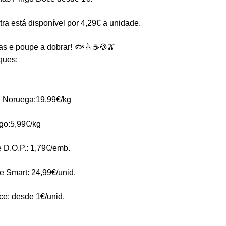
ra está disponível por 4,29€ a unidade.
rtas e poupe a dobrar! 🐟🍐☕🍪🫒
ques:
a Noruega:19,99€/kg
ngo:5,99€/kg
 D.O.P.: 1,79€/emb.
e Smart: 24,99€/unid.
e: desde 1€/unid.